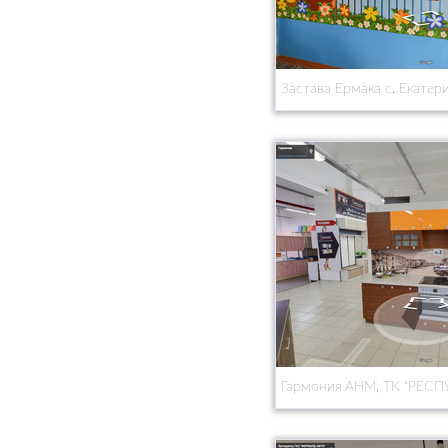
Застава Ермака с. Екатер
Гармония АНМ, ТК “РЕСП