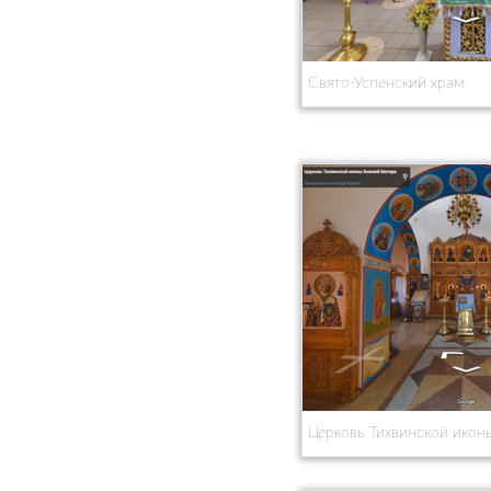
Свято-Успенский храм
Церковь Тихвинской ико