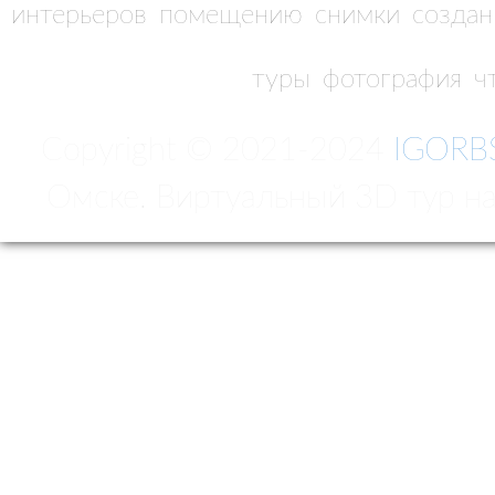
интерьеров
помещению
снимки
создан
туры
фотография
ч
Copyright © 2021-2024
IGORB
Омске. Виртуальный 3D тур на