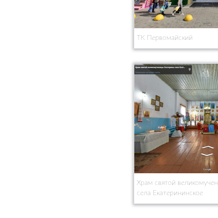
ТК Первомайский
Храм святой великомуче
села Екатерининское