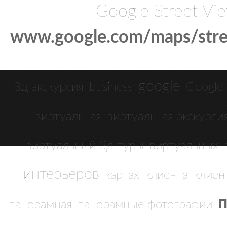
Google Street Vi
www.google.com/maps/stre
google
3д экскурсия
business
Google 
виртуальная
виртуальная экскурси
виртуальный 3д туры
виртуальных
интерьеров
картах
клиента
клиен
панорамная
панорамные фотографии