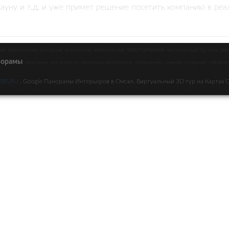
сауну и т.д. и уже примет решение посетить компанию в реа
виртуальный
ная
виртуальная экскурсия
виртуально
виртуальные
виртуальный 3д туры
вир
норамы
панорамы гугл в омске
панорамы интерьеров
помещению
снимки
создание
сфериче
RBS.RU
. Google Панорамы Интерьеров в Омске. Виртуальный 3D тур на Картах 