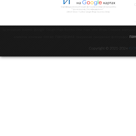
google
3д экскурсия
business
Google Maps Business View
maps
view
Игорь Смирнов
виртуаль
панорама
па
омске
клиентов
компании
панорамная
панорамные фотографии
Copyright © 2021-2024
IGO