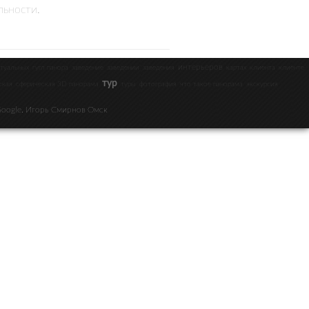
льности.
интерьеров
туальных
гугл панора
заведение
заведении
заведения
картах
клиента
клиенте
тур
ская
сферическая 3D панорама
туры
фотография
что такое панорама
экскурсия
Google. Игорь Смирнов Омск