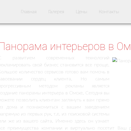
Главная
Галерея
Цены
Контакты
Панорама интерьеров в Ом
С развитием современных технологий
рекламировать свой бизнес становится все проще.
Большое количество сервисов готово вам помочь в
завоевании сердец клиента. Но самым
прогрессивным методом рекламы является
создание панорамы интерьера в Омске. Сегодня вы
можете позволить клиентам заглянуть к вам прямо
из дома и познакомиться с вашим заведением
напрямую из первых рук, т.е. из поисковой системы
или же из вашего сайта. Именно здесь он узнает
все преимущества компании и виртуально посетит Ваш ре